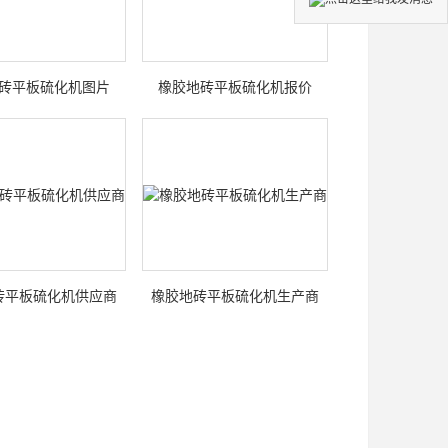
砖平板硫化机图片
橡胶地砖平板硫化机报价
砖平板硫化机供应商
橡胶地砖平板硫化机生产商