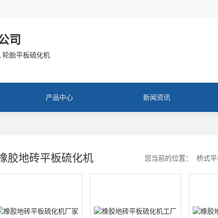
公司
机 轮胎平板硫化机
产品中心
新闻资讯
橡胶地砖平板硫化机
您当前的位置：
桥式平