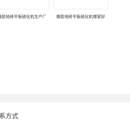
橡胶地砖平板硫化机生产厂
橡胶地砖平板硫化机哪家好
系方式