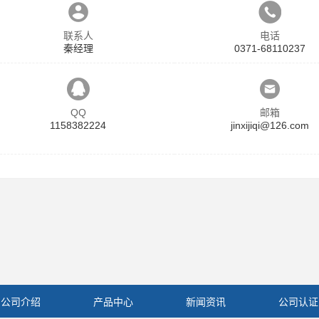
联系人
电话
秦经理
0371-68110237
QQ
邮箱
1158382224
jinxijiqi@126.com
公司介绍
产品中心
新闻资讯
公司认证