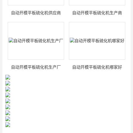
自动开模平板硫化机供应商
自动开模平板硫化机生产商
自动开模平板硫化机生产厂
自动开模平板硫化机哪家好