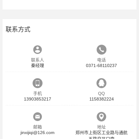
联系方式
联系人
电话
秦经理
0371-68110237
手机
QQ
13903853217
1158382224
邮箱
地址
jinxijiqi@126.com
郑州市上街区工业路与通航
五路交叉口南