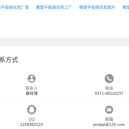
塑平板硫化机厂家
橡塑平板硫化机工厂
橡塑平板硫化机图片
橡
系方式
联系人
电话
秦经理
0371-68110237
QQ
邮箱
1158382224
jinxijiqi@126.com