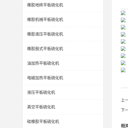
橡胶地砖平板硫化机
橡胶机械平板硫化机
橡胶液压平板硫化机
橡胶鼓式平板硫化机
油加热平板硫化机
电磁加热平板硫化机
液压平板硫化机
上
真空平板硫化机
下
硅橡胶平板硫化机
相