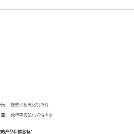
一篇：
橡塑平板硫化机单价
一篇：
橡塑平板硫化机供应商
关的产品和信息有：