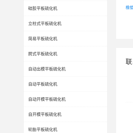
橡
硅胶平板硫化机
立柱式平板硫化机
简易平板硫化机
腭式平板硫化机
联
自动出模平板硫化机
自动平板硫化机
自动开模平板硫化机
自开模平板硫化机
轮胎平板硫化机