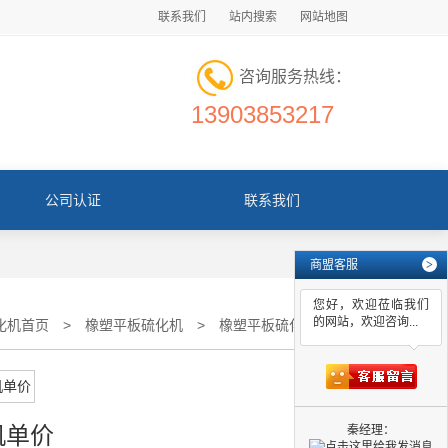
联系我们
站内搜索
网站地图
咨询服务热线：
13903853217
公司认证
联系我们
商盟客服
>
您好，欢迎莅临我们
的网站，欢迎咨询...
化机首页
>
橡塑平板硫化机
>
橡塑平板硫化机单价
机单价
秦经理：